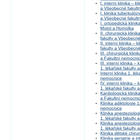
I. interní klinika – 
a Všeobecné fakult
I. klinika tuberkuló
a Všeobecné fakult
I. ortopedická klini
Motol a Homolka
II. chirurgická klini
fakulty a Všeobecné
II. interní klinika – 
fakulty a Všeobecné
III. chirurgická klin
a Fakultní nemocni
III. interní klinika 
1. lékařské fakulty
Interní klinika 1. lé
nemocnice
IV. interní klinika –
1. lékařské fakulty
Kardiologická klinik
a Fakultní nemocni
Klinika adiktologie 
nemocnice
Klinika anesteziolog
1. lékařské fakulty
Klinika anesteziolog
1. lékařské fakulty
Klinika dětské chir
Klinika geriatrie a 