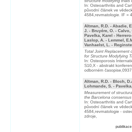
structure modifying trials 
In: Osteoarthritis and Cart
původní článek ve vědec
4584,revmatologie. IF = 4
Altman, R.D. - Abadie, E
J. - Bruyére, O. - Calvo, 
Pavelka, Karel - Herrero
Laslop, A. - Lemmel, E.M
Vanhaelst, L. - Reginster
Total Joint Replacement
for Structure Modyfying Tri
In: Osteoporosis Internati
S10,X - abstrakt konfere
odborném časopise,0937-
Altman, R.D. - Bloch, D
Lohmande, S. - Pavelka, 
Measurement of structural 
the Barcelona consensus
In: Osteoarthritis and Car
původní článek ve vědec
4584,revmatologie - osteo
zdroje,
publikace