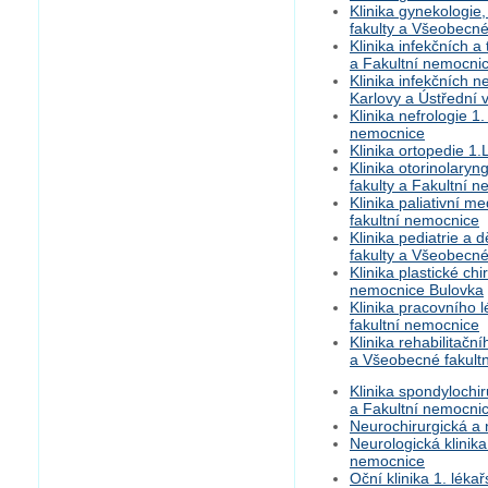
Klinika gynekologie,
fakulty a Všeobecné
Klinika infekčních a
a Fakultní nemocni
Klinika infekčních n
Karlovy a Ústřední
Klinika nefrologie 1
nemocnice
Klinika ortopedie 1
Klinika otorinolaryn
fakulty a Fakultní 
Klinika paliativní m
fakultní nemocnice
Klinika pediatrie a
fakulty a Všeobecné
Klinika plastické chi
nemocnice Bulovka
Klinika pracovního l
fakultní nemocnice
Klinika rehabilitační
a Všeobecné fakult
Klinika spondylochir
a Fakultní nemocni
Neurochirurgická a 
Neurologická klinika
nemocnice
Oční klinika 1. lék