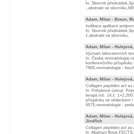
In: Sborník přednášek,S
-,abstrakt ve sborníku,N
Adam, Milan - Braun, Ma
Indikace aplikace antipo
In: Sborník přednášek,S
1,abstrakt ve sborníku,
Adam, Milan - Hulejová,
Význam laboratorních test
In: Česká revmatologie,ro
konferenčního příspěvku
7905,revmatologie - bi
Adam, Milan - Hulejová, 
Collagen peptides act as 
In: Pohybové ústrojí. Pok
terapii,roč. 14,č. 1+2,20
příspěvku ve vědeckém /
4575,revmatologie - ped
Adam, Milan - Hulejová,
Jindřich
Collagen peptides act as 
In: Abstract Book,FECTS,