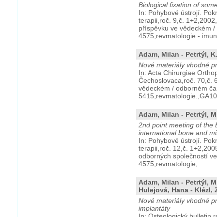
Biological fixation of so
In: Pohybové ústrojí. Pok
terapii,roč. 9,č. 1+2,2002
příspěvku ve vědeckém /
4575,revmatologie - imun
Adam, Milan - Petrtýl, K. 
Nové materiály vhodné pr
In: Acta Chirurgiae Orth
Čechoslovaca,roč. 70,č. 6
vědeckém / odborném ča
5415,revmatologie.,GA1
Adam, Milan - Petrtýl, M
2nd point meeting of the 
international bone and mi
In: Pohybové ústrojí. Pok
terapii,roč. 12,č. 1+2,20
odborných společností v
4575,revmatologie,
Adam, Milan - Petrtýl, M.
Hulejová, Hana - Klézl,
Nové materiály vhodné pr
implantáty
In: Osteologický bulletin,