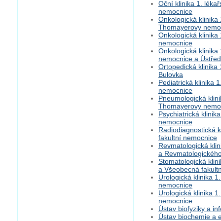
Oční klinika 1. léka
nemocnice
Onkologická klinika 
Thomayerovy nemo
Onkologická klinika 
nemocnice
Onkologická klinika 
nemocnice a Ústřed
Ortopedická klinika 
Bulovka
Pediatrická klinika 
nemocnice
Pneumologická klinik
Thomayerovy nemo
Psychiatrická klinik
nemocnice
Radiodiagnostická k
fakultní nemocnice
Revmatologická klini
a Revmatologického
Stomatologická klini
a Všeobecná fakult
Urologická klinika 1
nemocnice
Urologická klinika 1
nemocnice
Ústav biofyziky a in
Ústav biochemie a e