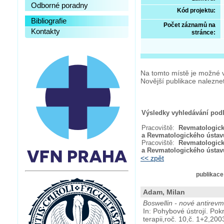
Odborné poradny
Kód projektu:
Bibliografie
Počet záznamů na
Kontakty
stránce:
Na tomto místě je možné v
Novější publikace nalezn
Výsledky vyhledávání podle
Pracoviště:
Revmatologická
a Revmatologického ústav
Pracoviště:
Revmatologická
a Revmatologického ústav
<< zpět
publikace
Adam, Milan
Boswellin - nové antirev
In: Pohybové ústrojí. Pok
terapii,roč. 10,č. 1+2,200