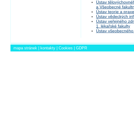
Ústav tělovýchovného
a Všeobecné fakult
Ústav teorie a praxe
Ústav vědeckých inf
Ústav veřejného zdr
1. lékařské fakulty
Ústav všeobecného l
mapa stránek
|
kontakty
|
Cookies
|
GDPR