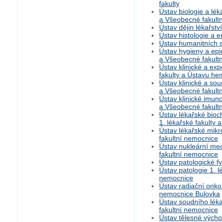
fakulty
Ústav biologie a lék
a Všeobecné fakult
Ústav dějin lékařství
Ústav histologie a e
Ústav humanitních st
Ústav hygieny a epid
a Všeobecné fakult
Ústav klinické a ex
fakulty a Ústavu he
Ústav klinické a sou
a Všeobecné fakult
Ústav klinické imuno
a Všeobecné fakult
Ústav lékařské bioc
1. lékařské fakulty
Ústav lékařské mikr
fakultní nemocnice
Ústav nukleární med
fakultní nemocnice
Ústav patologické fy
Ústav patologie 1. l
nemocnice
Ústav radiační onkol
nemocnice Bulovka
Ústav soudního léka
fakultní nemocnice
Ústav tělesné výchov