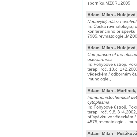
sborníku,MZ0RU2005
Adam, Milan - Hulejová
Neobvyklý nález novotvoře
In: Česká revmatologie,ro
konferenčního příspěvku
7905,revmatologie.,MZ0
Adam, Milan - Hulejová,
Comparison of the efficacy
osteoarthritis
In: Pohybové ústrojí. Pok
terapii,roč. 10,č. 1+2,200
vědeckém / odborném čas
imunologie.,
Adam, Milan - Martínek,
Immunohistochemical dete
cytoplasma
In: Pohybové ústrojí. Pok
terapii,roč. 9,č. 3+4,200
příspěvku ve vědeckém /
4575,revmatologie - imun
Adam, Milan - Pešáková, 