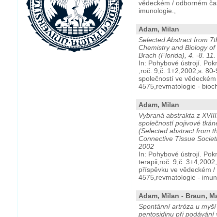
vědeckém / odborném čas
imunologie.,
Adam, Milan
Selected Abstract from 7t
Chemistry and Biology of
Brach (Florida), 4. -8. 11
In: Pohybové ústrojí. Pok
,roč. 9,č. 1+2,2002,s. 80
společností ve vědeckém
4575,revmatologie - bioc
Adam, Milan
Vybraná abstrakta z XVII
společností pojivové tkán
(Selected abstract from t
Connective Tissue Societi
2002
In: Pohybové ústrojí. Pok
terapii,roč. 9,č. 3+4,200
příspěvku ve vědeckém /
4575,revmatologie - imun
Adam, Milan - Braun, Ma
Spontánní artróza u myš
pentosidinu při podávání 