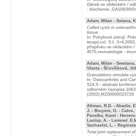
článek ve vědeckém / od
- biochemie.,GA106/99/0
Adam, Milan - Setana, K
Called cysts in osteoarthr
tissue
In: Pohybové ústrojí. Pok
terapii,roč. 9,č. 3+4,200
příspěvku ve vědeckém /
4575,revmatologie - imun
Adam, Milan - Smetana, 
Vlasta - Šťovíčková, Jit
Granulations simulate cyst
In: Osteoarthritis and Car
S24,X - abstrakt konfere
odborném časopise,1063-
(2003),MZ00000023728
Altman, R.D. - Abadie, E
J. - Bruyere, O. - Calvo, 
Pavelka, Karel - Herrero
Laslop, A. - Lemmel, E.M
Vanhaelst, L. - Reginster
Total joint replacement o