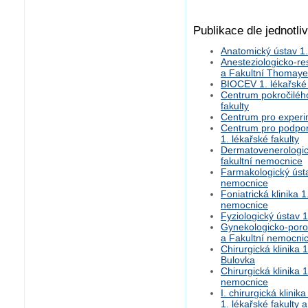
Publikace dle jednotli
Anatomický ústav 1.
Anesteziologicko-res
a Fakultní Thomay
BIOCEV 1. lékařské 
Centrum pokročilého
fakulty
Centrum pro experim
Centrum pro podpor
1. lékařské fakulty
Dermatovenerologick
fakultní nemocnice
Farmakologický ústa
nemocnice
Foniatrická klinika 
nemocnice
Fyziologický ústav 1
Gynekologicko-porodn
a Fakultní nemocni
Chirurgická klinika 
Bulovka
Chirurgická klinika 
nemocnice
I. chirurgická klinik
1. lékařské fakulty