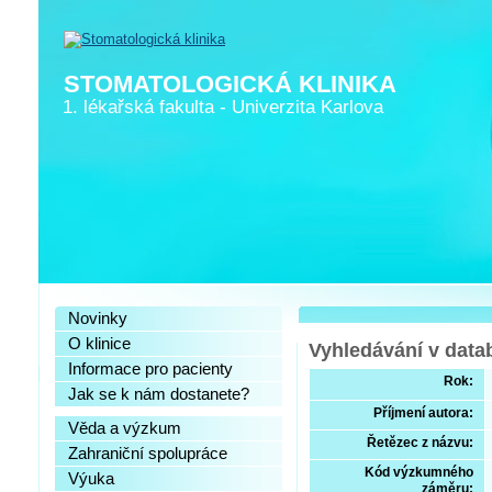
STOMATOLOGICKÁ KLINIKA
1. lékařská fakulta
-
Univerzita Karlova
Novinky
O klinice
Vyhledávání v data
Informace pro pacienty
Rok:
Jak se k nám dostanete?
Příjmení autora:
Věda a výzkum
Řetězec z názvu:
Zahraniční spolupráce
Kód výzkumného
Výuka
záměru: