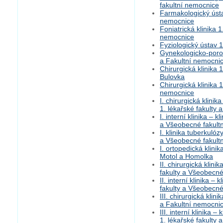
fakultní nemocnice
Farmakologický ústa
nemocnice
Foniatrická klinika 
nemocnice
Fyziologický ústav 1
Gynekologicko-porodn
a Fakultní nemocni
Chirurgická klinika 
Bulovka
Chirurgická klinika 
nemocnice
I. chirurgická klinik
1. lékařské fakulty
I. interní klinika – 
a Všeobecné fakult
I. klinika tuberkuló
a Všeobecné fakult
I. ortopedická klini
Motol a Homolka
II. chirurgická klini
fakulty a Všeobecné
II. interní klinika – 
fakulty a Všeobecné
III. chirurgická klin
a Fakultní nemocni
III. interní klinika 
1. lékařské fakulty