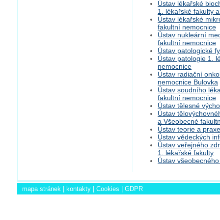
Ústav lékařské bioc
1. lékařské fakulty
Ústav lékařské mikr
fakultní nemocnice
Ústav nukleární med
fakultní nemocnice
Ústav patologické fy
Ústav patologie 1. l
nemocnice
Ústav radiační onkol
nemocnice Bulovka
Ústav soudního léka
fakultní nemocnice
Ústav tělesné výchov
Ústav tělovýchovného
a Všeobecné fakult
Ústav teorie a praxe
Ústav vědeckých inf
Ústav veřejného zdr
1. lékařské fakulty
Ústav všeobecného l
mapa stránek
|
kontakty
|
Cookies
|
GDPR