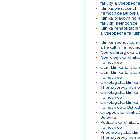
fakulty a Všeobecné
Klinika plastické chi
nemocnice Bulovka
Klinika pracovního l
fakultní nemocnice
Klinika rehabilitační
a Všeobecné fakult
Klinika spondylochir
a Fakultní nemocni
Neurochirurgická a 
Neurologická klinika
nemocnice
Oční klinika 1. lék
Oční klinika 1. léka
nemocnice
Onkologická klinika 
Thomayerovy nemo
Onkologická klinika 
nemocnice
Onkologická klinika 
nemocnice a Ústřed
Ortopedická klinika 
Bulovka
Pediatrická klinika 
nemocnice
Pneumologická klinik
Thomayerovy nemo