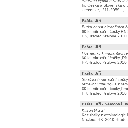
Aberace vyššího řádu u z
In: Česká a Slovenská oft
- recenze,1211-9059,_,
Pašta, Jiří
Budoucnost nitroočních 
60 let nitrooční čočky,RN
HK,Hradec Králové,2010,
Pašta, Jiří
Poznámky k implantaci re
60 let nitrooční čočky.,R
HK,Hradec Králové,2010,
Pašta, Jiří
Současné nitrooční čočk
refrakční chirurgii a k ref
60 let nitrooční čočky,Fr
HK,Hradec Králové,2010,
Pašta, Jiří - Němcová, 
Kazuistika 24
Kazuistiky z oftalmologie
Nucleus HK, 2010,Hradec