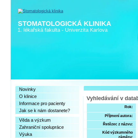
STOMATOLOGICKÁ KLINIKA
1. lékařská fakulta
-
Univerzita Karlova
Novinky
O klinice
Vyhledávání v data
Informace pro pacienty
Rok:
Jak se k nám dostanete?
Příjmení autora:
Věda a výzkum
Řetězec z názvu:
Zahraniční spolupráce
Kód výzkumného
Výuka
záměru: