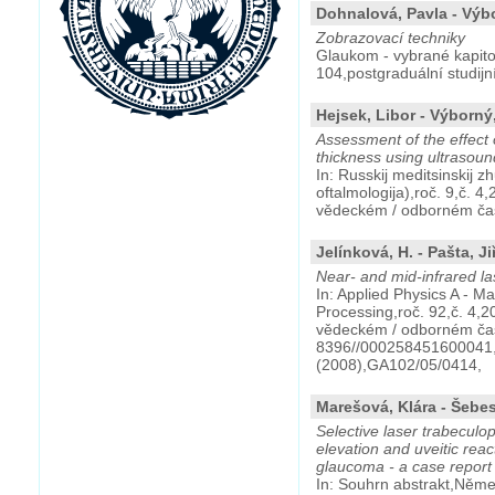
Dohnalová, Pavla - Výbo
Zobrazovací techniky
Glaukom - vybrané kapito
104,postgraduální studijní
Hejsek, Libor - Výborný, 
Assessment of the effect 
thickness using ultrasou
In: Russkij meditsinskij zh
oftalmologija),roč. 9,č. 4
vědeckém / odborném čas
Jelínková, H. - Pašta, Ji
Near- and mid-infrared las
In: Applied Physics A - Ma
Processing,roč. 92,č. 4,2
vědeckém / odborném ča
8396//000258451600041,o
(2008),GA102/05/0414,
Marešová, Klára - Šebest
Selective laser trabeculo
elevation and uveitic reac
glaucoma - a case report
In: Souhrn abstrakt,Něme