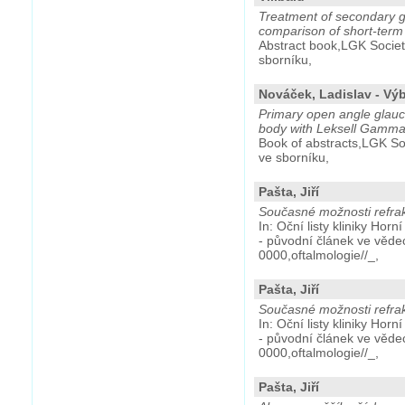
Treatment of secondary 
comparison of short-term
Abstract book,LGK Societ
sborníku,
Nováček, Ladislav - Výbo
Primary open angle glauco
body with Leksell Gamma
Book of abstracts,LGK So
ve sborníku,
Pašta, Jiří
Současné možnosti refrakč
In: Oční listy kliniky Hor
- původní článek ve věd
0000,oftalmologie//_,
Pašta, Jiří
Současné možnosti refrakč
In: Oční listy kliniky Hor
- původní článek ve věd
0000,oftalmologie//_,
Pašta, Jiří