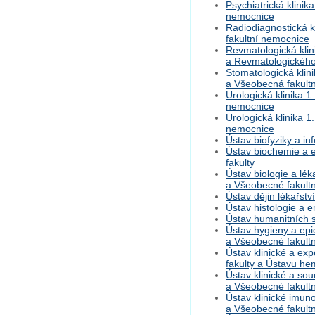
Psychiatrická klinik
nemocnice
Radiodiagnostická k
fakultní nemocnice
Revmatologická klini
a Revmatologického
Stomatologická klini
a Všeobecná fakult
Urologická klinika 1
nemocnice
Urologická klinika 1
nemocnice
Ústav biofyziky a in
Ústav biochemie a e
fakulty
Ústav biologie a lék
a Všeobecné fakult
Ústav dějin lékařství
Ústav histologie a e
Ústav humanitních st
Ústav hygieny a epid
a Všeobecné fakult
Ústav klinické a ex
fakulty a Ústavu he
Ústav klinické a sou
a Všeobecné fakult
Ústav klinické imuno
a Všeobecné fakult