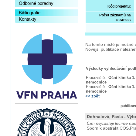
Odborné poradny
Kód projektu:
Bibliografie
Počet záznamů na
Kontakty
stránce:
Na tomto místě je možné v
Novější publikace nalezn
Výsledky vyhledávání podle
Pracoviště:
Oční klinika 1.
nemocnice
Pracoviště:
Oční klinika 1.
nemocnice
<< zpět
publikace
Dohnalová, Pavla - Výbo
Čím nejčastěji léčíme na
Sborník abstrakt,ČOS,Pra