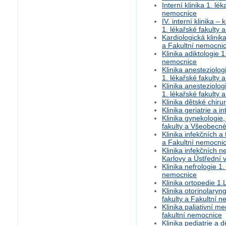
Interní klinika 1. lé
nemocnice
IV. interní klinika –
1. lékařské fakulty
Kardiologická klinik
a Fakultní nemocni
Klinika adiktologie 
nemocnice
Klinika anesteziolog
1. lékařské fakulty
Klinika anesteziolog
1. lékařské fakulty
Klinika dětské chir
Klinika geriatrie a 
Klinika gynekologie,
fakulty a Všeobecné
Klinika infekčních a
a Fakultní nemocni
Klinika infekčních n
Karlovy a Ústřední
Klinika nefrologie 1
nemocnice
Klinika ortopedie 1
Klinika otorinolaryn
fakulty a Fakultní 
Klinika paliativní m
fakultní nemocnice
Klinika pediatrie a