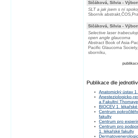
Sičáková, Silvia - Výbor
SLT a jak jsem s ní spoko
Sborník abstrakt,ČOS,Pra
Sičáková, Silvia - Výbor
Selective laser trabeculo
open angle glaucoma
Abstract Book of Asia-Pa
Pacific Glaucoma Society,
sborníku,
publikace
Publikace dle jednotli
Anatomický ústav 1.
Anesteziologicko-res
a Fakultní Thomay
BIOCEV 1. lékařské 
Centrum pokročilého
fakulty
Centrum pro experim
Centrum pro podpor
1. lékařské fakulty
Dermatovenerologick