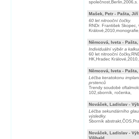
společnost,Berlin,2006,s.
Mašek, Petr - Pašta, Jiří 
60 let nitrooční čočky.
RNDr. František Skopec,
Králové,2010,monografie
Němcová, Iveta - Pašta, 
Individuální výběr a kalku
60 let nitrooční čočky,RN
HK,Hradec Králové,2010,
Němcová, Iveta - Pašta,
Léčba keratokonu implant
prstenců
Trendy soudobé oftalmolo
102,sborník, ročenka,
Nováček, Ladislav - Výb
Léčba sekundárního gla
výsledky.
Sborník abstrakt,ČOS,Pra
Nováček, Ladislav - Výb
Vilibald